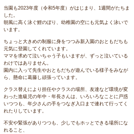
当園も2023年度（令和5年度）がはじまり、1週間がたちま
した。
朝風に高く泳ぐ鯉のぼり、幼稚園の空にも元気よく泳いで
います。
ちょっと大きめの制服に身をつつみ新入園のおともだちも
元気に登園してくれています。
ママを求めて泣いちゃう子もいますが、ずっと泣いている
わけではありません。
園内に入って先生やおともだちが遊んでいる様子をみなが
ら、懸命に葛藤し頑張っています。
クラス替えにより担任やクラスの場所、友達など環境が変
わった進級児の年中・年長さんは、いろいろなことに戸惑
いつつも、年少さんの手をつなぎ入口まで連れて行ってく
れたりしています。
不安や緊張がありつつも、少しでもホッとできる場所にな
れること、