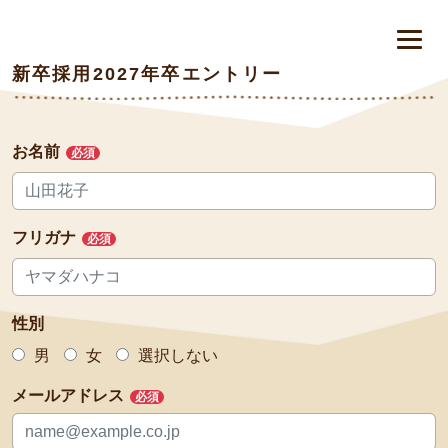
新卒採用2027年卒エントリー
お名前
必須
フリガナ
必須
性別
男
女
選択しない
メールアドレス
必須