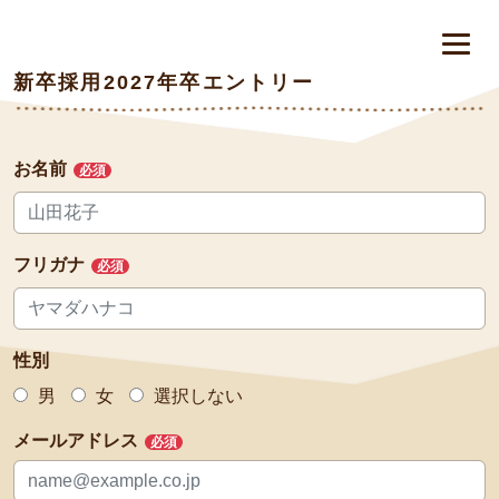
新卒採用2027年卒エントリー
お名前
必須
フリガナ
必須
性別
男
女
選択しない
メールアドレス
必須