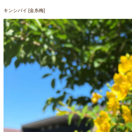
キンシバイ [金糸梅]