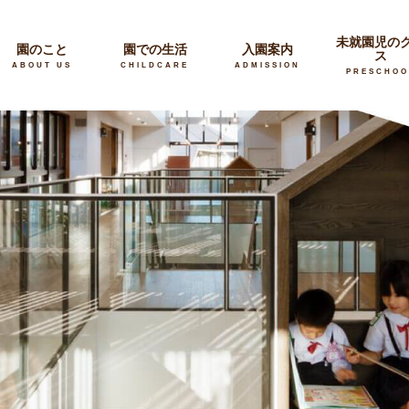
未就園児の
園のこと
園での生活
入園案内
ス
ABOUT US
CHILDCARE
ADMISSION
PRESCHOO