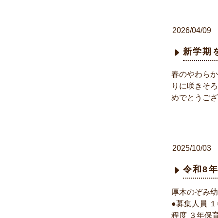
2026/04/09
新学期
春のやわらか
りに咲きそろ
めでとうござ
2025/10/03
令和8
厚木のぞみ幼
●募集人員 
程度 ３年保