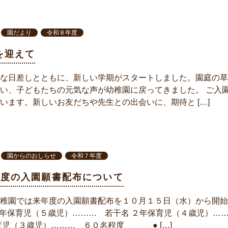
園だより
令和８年度
を迎えて
な日差しとともに、新しい学期がスタートしました。園庭の草
い、子どもたちの元気な声が幼稚園に戻ってきました。 ご入
います。新しいお友だちや先生との出会いに、期待と […]
園からのおしらせ
令和７年度
年度の入園願書配布について
稚園では来年度の入園願書配布を１０月１５日（水）から開始
１年保育児（５歳児）……… 若干名 ２年保育児（４歳児）…
育児（３歳児）……… ６０名程度 ● […]