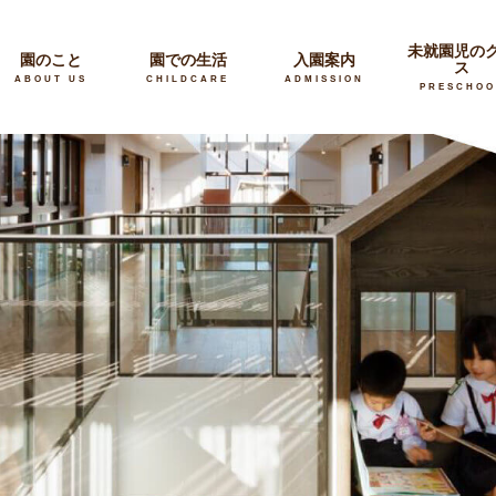
未就園児の
園のこと
園での生活
入園案内
ス
ABOUT US
CHILDCARE
ADMISSION
PRESCHOO