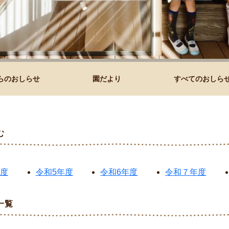
らのおしらせ
園だより
すべてのおしら
む
年度
令和5年度
令和6年度
令和７年度
一覧